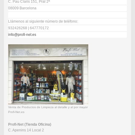
C. Pau Claris 151, Pral 2ª
08009 Barcelona
Llámenos al siguiente número de teléfono:
932426268 | 647770172
info@profi-net.es
Venta de Productos de Limpieza al detalle y al por mayor
Profi-Net.es
Profi-Net (Tienda Oficina)
C. Apenins 14 Local 2