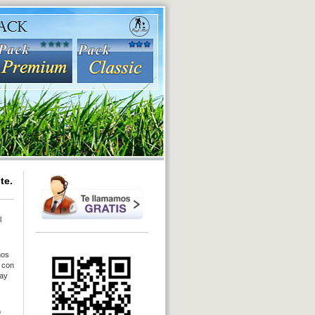
te.
l
mos
o con
hay
o