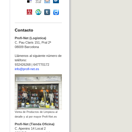
Contacto
Profi-Net (Logistica)
C. Pau Claris 151, Pral 2ª
08009 Barcelona
Llámenos al siguiente número de
teléfono:
932426268 | 647770172
info@profi-net.es
Venta de Productos de Limpieza al
detalle y al por mayor Profi-Net.es
Profi-Net (Tienda Oficina)
C. Apenins 14 Local 2