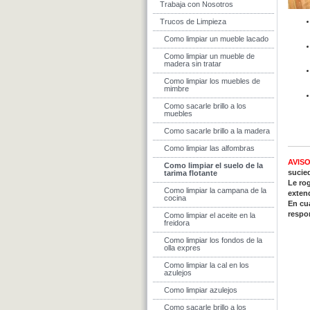
Trabaja con Nosotros
Trucos de Limpieza
Como limpiar un mueble lacado
Como limpiar un mueble de
madera sin tratar
Como limpiar los muebles de
mimbre
Como sacarle brillo a los
muebles
Como sacarle brillo a la madera
Como limpiar las alfombras
AVISO
Como limpiar el suelo de la
sucie
tarima flotante
Le ro
Como limpiar la campana de la
extend
cocina
En cu
respo
Como limpiar el aceite en la
freidora
Como limpiar los fondos de la
olla expres
Como limpiar la cal en los
azulejos
Como limpiar azulejos
Como sacarle brillo a los