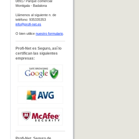
08917 Parque comercial
Montigala - Badalona
Llámenos al siguiente n. de
teléfono:
935335353
info@profi-net.es
O bien utilice
nuestro formulario
.
Profi-Net es Seguro, así lo
certifican las siguientes
empresas:
Profi-Net, Seguro de