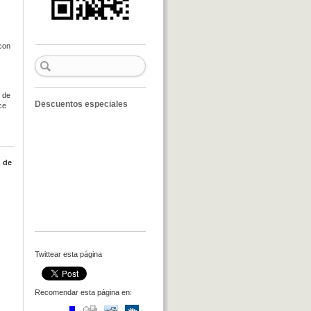
con
s de
Descuentos especiales
ce
n de
Twittear esta página
Recomendar esta página en: