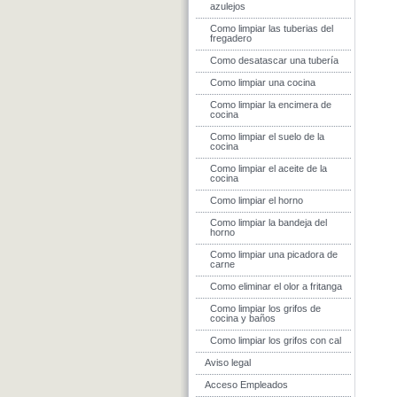
azulejos
Como limpiar las tuberias del
fregadero
Como desatascar una tubería
Como limpiar una cocina
Como limpiar la encimera de
cocina
Como limpiar el suelo de la
cocina
Como limpiar el aceite de la
cocina
Como limpiar el horno
Como limpiar la bandeja del
horno
Como limpiar una picadora de
carne
Como eliminar el olor a fritanga
Como limpiar los grifos de
cocina y baños
Como limpiar los grifos con cal
Aviso legal
Acceso Empleados