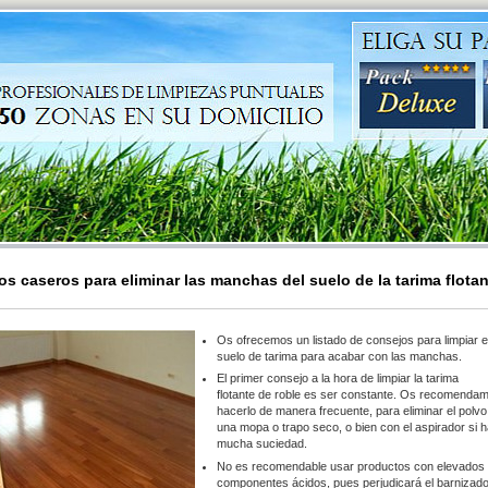
os caseros para eliminar las manchas del suelo de la tarima flotan
Os ofrecemos un listado de consejos para limpiar e
suelo de tarima para acabar con las manchas.
El primer consejo a la hora de
limpiar la tarima
flotante
de roble es ser constante. Os recomenda
hacerlo de manera frecuente, para eliminar el polv
una mopa o trapo seco, o bien con el aspirador si 
mucha suciedad.
No es recomendable usar productos con elevados
componentes ácidos, pues perjudicará el barnizad