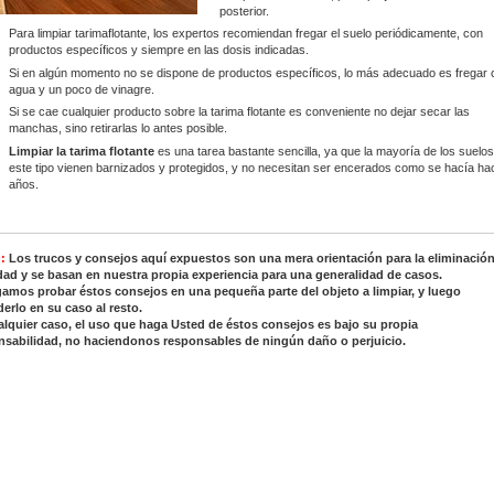
posterior.
Para
limpiar tarima
flotante, los expertos recomiendan fregar el suelo periódicamente, con
productos específicos y siempre en las dosis indicadas.
Si en algún momento no se dispone de productos específicos, lo más adecuado es fregar 
agua y un poco de vinagre.
Si se cae cualquier producto sobre la
tarima flotante
es conveniente no dejar secar las
manchas, sino retirarlas lo antes posible.
Limpiar la tarima flotante
es una tarea bastante sencilla, ya que la mayoría de los suelo
este tipo vienen barnizados y protegidos, y no necesitan ser encerados como se hacía ha
años.
:
Los trucos y consejos aquí expuestos son una mera orientación para la eliminació
dad y se basan en nuestra propia experiencia para una generalidad de casos.
gamos probar éstos consejos en una pequeña parte del objeto a limpiar, y luego
erlo en su caso al resto.
alquier caso, el uso que haga Usted de éstos consejos es bajo su propia
nsabilidad, no haciendonos responsables de ningún daño o perjuicio.