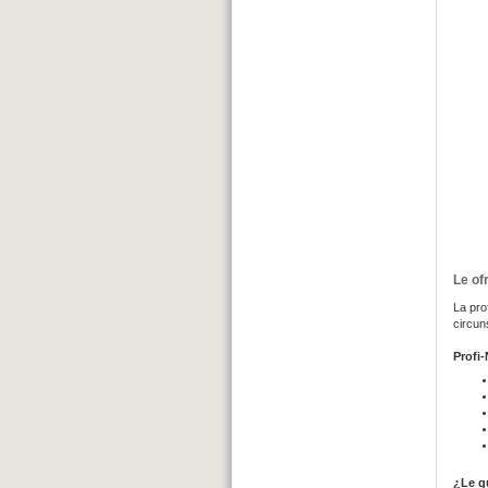
Le of
La pro
circun
Profi-
¿Le gu