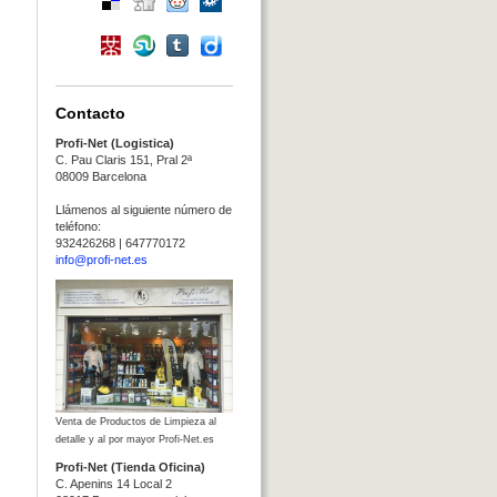
Contacto
Profi-Net (Logistica)
C. Pau Claris 151, Pral 2ª
08009 Barcelona
Llámenos al siguiente número de
teléfono:
932426268 | 647770172
info@profi-net.es
Venta de Productos de Limpieza al
detalle y al por mayor Profi-Net.es
Profi-Net (Tienda Oficina)
C. Apenins 14 Local 2