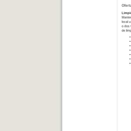
Ofert
Limpi
Manten
local 
o dos 
de lim