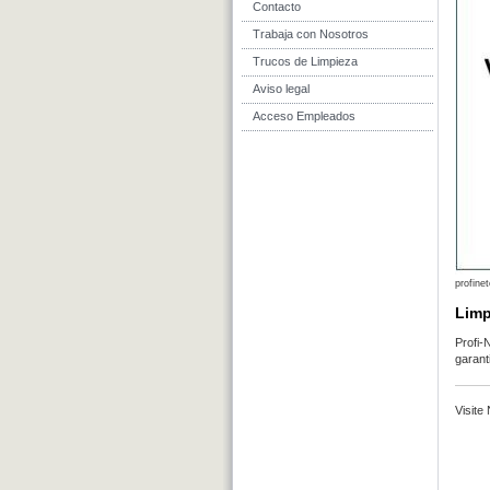
Contacto
Trabaja con Nosotros
Trucos de Limpieza
Aviso legal
Acceso Empleados
profine
Limp
Profi-
garant
Visite