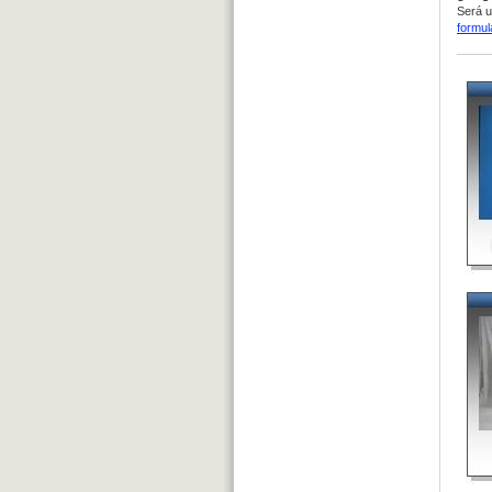
Será u
formul