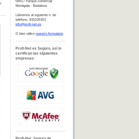
08917 Parque comercial
o
Montigala - Badalona
Llámenos al siguiente n. de
teléfono:
935335353
info@profi-net.es
O bien utilice
nuestro formulario
.
Profi-Net es Seguro, así lo
certifican las siguientes
empresas:
Profi-Net, Seguro de